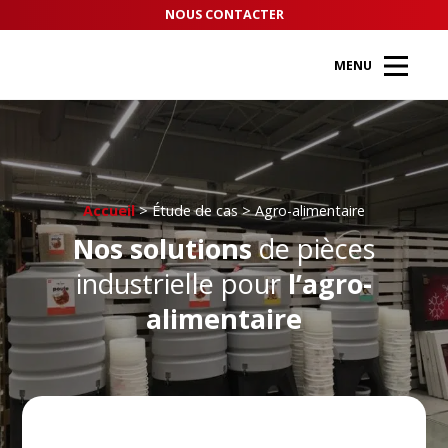
Panneau de gestion des cookies
ÉTUDE DE CAS
NOUS CONTACTER
RECRUTEMENT
MENU
Accueil
> Étude de cas > Agro-alimentaire
Nos solutions
de pièces
industrielle pour
l’agro-
alimentaire