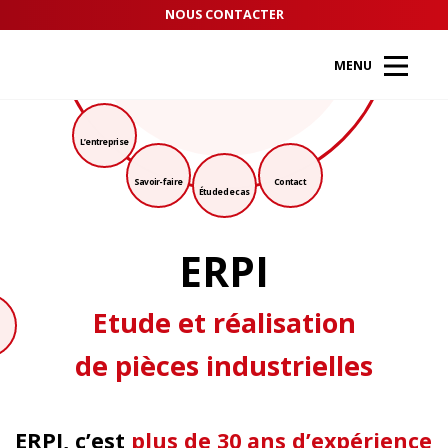
Panneau de gestion des cookies
ÉTUDE DE CAS
NOUS CONTACTER
RECRUTEMENT
MENU
L’entreprise
Savoir-faire
Contact
Étude de cas
ERPI
Etude
et
réalisation
de pièces
industrielles
ERPI, c’est
plus de 30 ans d’expérience